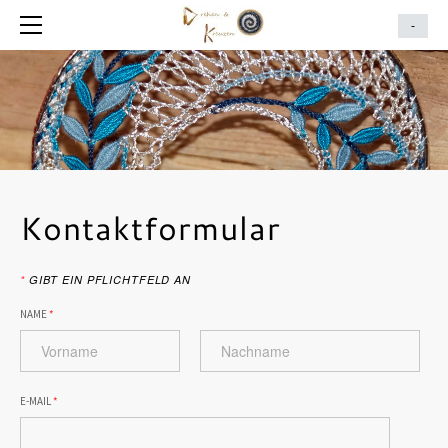
HOME
-
ÜBER MICH
KURSE UND ANLÄSSE
Kontaktformular
*
GIBT EIN PFLICHTFELD AN
NAME
*
E-MAIL
*