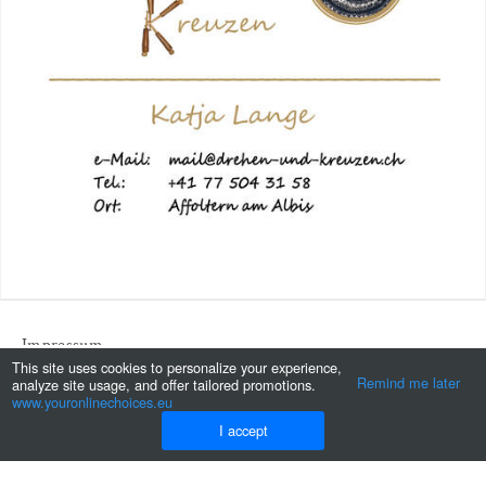
Impressum
This site uses cookies to personalize your experience,
Remind me later
analyze site usage, and offer tailored promotions.
Datenschutzerklärung
www.youronlinechoices.eu
I accept